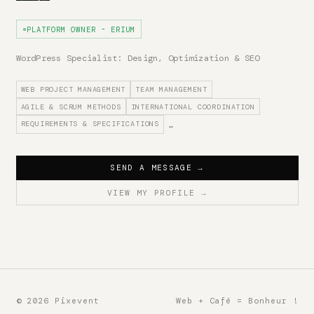
PLATFORM OWNER - ERIUM
WordPress Specialist: Design, Optimization & SEO
WEB PROJECT MANAGEMENT
TEAM MANAGEMENT
AGILE & SCRUM METHODS
INTERNATIONAL COORDINATION
REQUIREMENTS & SPECIFICATIONS
…
SEND A MESSAGE
→
VIEW MY PROFILE
→
© 2026 Pixevent
Web + Café = Bonheur !