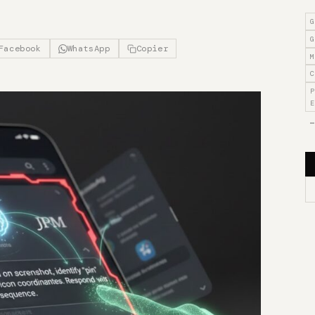
G
G
Facebook
WhatsApp
Copier
M
C
P
E
…