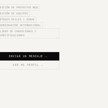
ESTIÓN DE PROYECTOS WEB
ESTIÓN DE EQUIPOS
ÉTODOS ÁGILES Y SCRUM
OORDINACIÓN INTERNACIONAL
LIEGO DE CONDICIONES Y
SPECIFICACIONES
ENVIAR UN MENSAJE
→
VER MI PERFIL
→