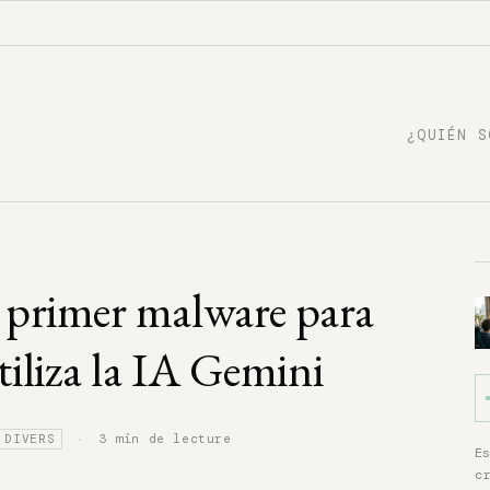
¿QUIÉN S
 primer malware para
iliza la IA Gemini
·
3 min de lecture
 DIVERS
E
c