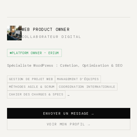
WEB PRODUCT OWNER
COLLABORATEUR DIGITAL
PLATFORM OWNER - ERIUM
Spécialiste WordPress : Création, Optimisation & SEO
GESTION DE PROJET WEB
MANAGEMENT D'ÉQUIPES
MÉTHODES AGILE & SCRUM
COORDINATION INTERNATIONALE
CAHIER DES CHARGES & SPECS
…
ENVOYER UN MESSAGE
→
VOIR MON PROFIL
→