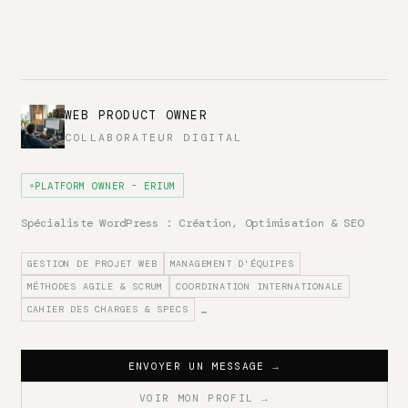
WEB PRODUCT OWNER
COLLABORATEUR DIGITAL
PLATFORM OWNER - ERIUM
Spécialiste WordPress : Création, Optimisation & SEO
GESTION DE PROJET WEB
MANAGEMENT D'ÉQUIPES
MÉTHODES AGILE & SCRUM
COORDINATION INTERNATIONALE
CAHIER DES CHARGES & SPECS
…
ENVOYER UN MESSAGE
→
VOIR MON PROFIL
→