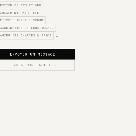
ESTION DE PROJET WEB
ANAGEMENT D'ÉQUIPES
ÉTHODES AGILE & SCRUM
OORDINATION INTERNATIONALE
AHIER DES CHARGES & SPECS
…
ENVOYER UN MESSAGE
→
VOIR MON PROFIL
→