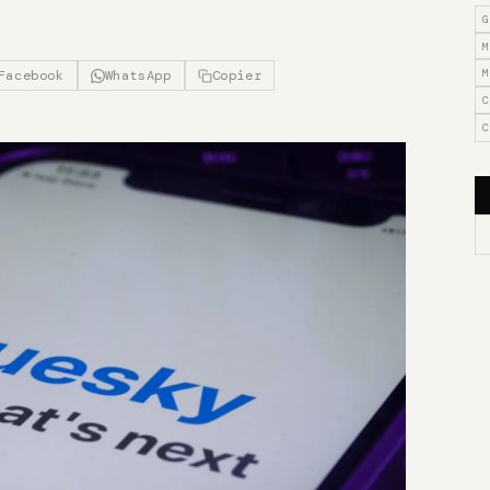
G
M
M
Facebook
WhatsApp
Copier
C
C