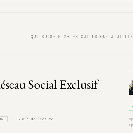
QUI SUIS-JE ?
LES OUTILS QUE J’UTILI
éseau Social Exclusif
·
S
3 min de lecture
URE
O