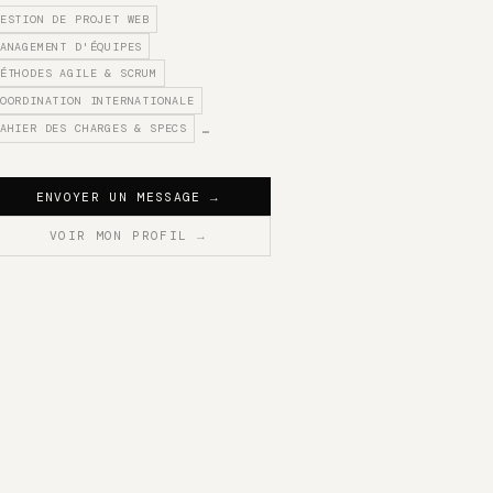
ESTION DE PROJET WEB
ANAGEMENT D'ÉQUIPES
ÉTHODES AGILE & SCRUM
OORDINATION INTERNATIONALE
AHIER DES CHARGES & SPECS
…
ENVOYER UN MESSAGE
→
VOIR MON PROFIL
→