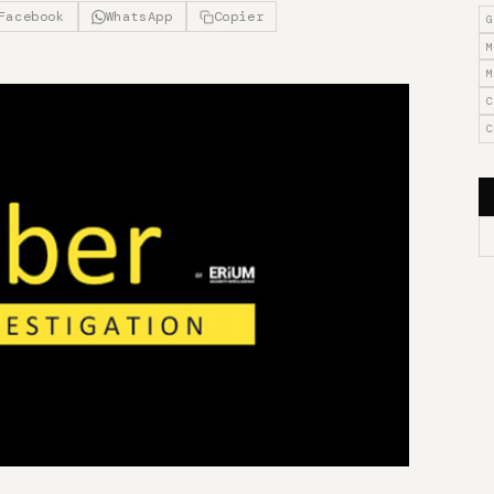
Facebook
WhatsApp
Copier
G
M
M
C
C