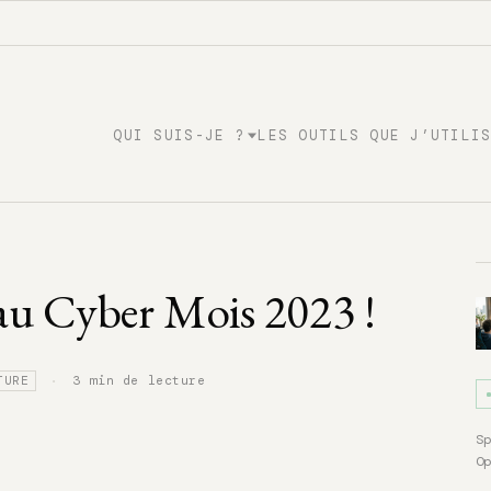
QUI SUIS-JE ?
LES OUTILS QUE J’UTILI
au Cyber Mois 2023 !
·
3 min de lecture
TURE
S
O