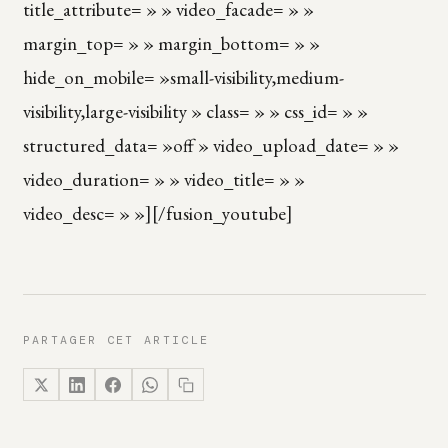
title_attribute= » » video_facade= » »
margin_top= » » margin_bottom= » »
hide_on_mobile= »small-visibility,medium-
visibility,large-visibility » class= » » css_id= » »
structured_data= »off » video_upload_date= » »
video_duration= » » video_title= » »
video_desc= » »][/fusion_youtube]
PARTAGER CET ARTICLE