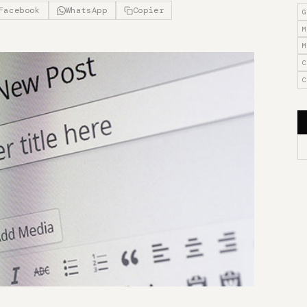
Facebook
WhatsApp
Copier
G
M
M
C
C