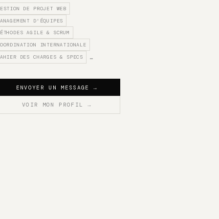
ESTION DE PROJET WEB
ANAGEMENT D'ÉQUIPES
ÉTHODES AGILE & SCRUM
OORDINATION INTERNATIONALE
AHIER DES CHARGES & SPECS
…
ENVOYER UN MESSAGE
→
VOIR MON PROFIL
→