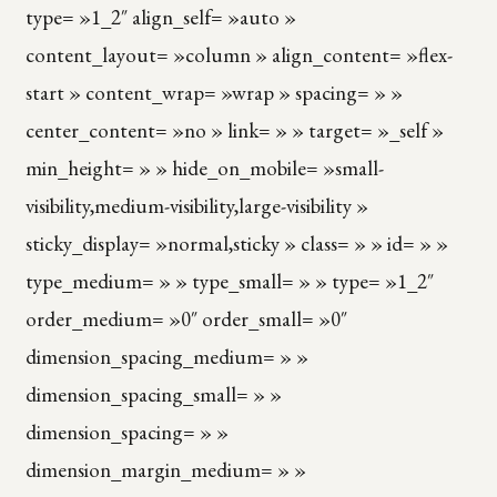
type= »1_2″ align_self= »auto »
content_layout= »column » align_content= »flex-
start » content_wrap= »wrap » spacing= » »
center_content= »no » link= » » target= »_self »
min_height= » » hide_on_mobile= »small-
visibility,medium-visibility,large-visibility »
sticky_display= »normal,sticky » class= » » id= » »
type_medium= » » type_small= » » type= »1_2″
order_medium= »0″ order_small= »0″
dimension_spacing_medium= » »
dimension_spacing_small= » »
dimension_spacing= » »
dimension_margin_medium= » »