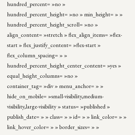
hundred_percent= »no »
hundred_percent_height= »no » min_height= » »
hundred_percent_height_scroll= »no »
align_content= »stretch » flex_align_items= »flex-
start » flex_justify_content= »flex-start »
flex_column_spacing= » »
hundred_percent_height_center_content= »yes »
equal_height_columns= »no »
container_tag= »div » menu_anchor= » »
hide_on_mobile= »small-visibility,medium-
visibility,large-visibility » status= »published »
publish_date= » » class= » » id= » » link_color= » »
link_hover_color= » » border_sizes= » »