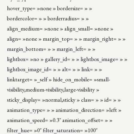
hover_type= »none » bordersize= » »
bordercolor= » » borderradius= » »
align_medium= »none » align_small= »none »
align= »none » margin_top= » » margin_right= » »
margin_bottom= » » margin_left= » »
lightbox= »no » gallery_id= » » lightbox_image= » »
lightbox_image_id= » » alt= » » link= » »
linktarget= »_self » hide_on_mobile= »small-
visibility,medium-visibility,large-visibility »
sticky_display= »normal,sticky » class= » » id= » »
animation_type= » » animation_direction= »left »
animation_speed= »0.3″ animation_offset= » »
filter_hue= »0″ filter_saturation= »100″