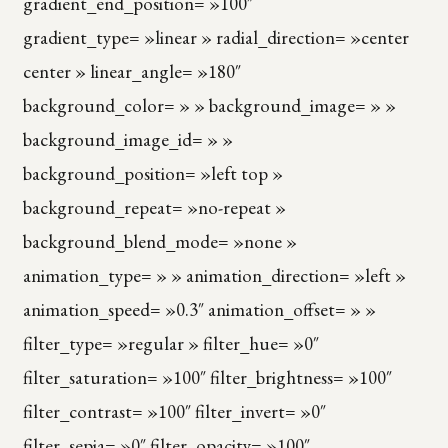
gradient_end_position= »100″
gradient_type= »linear » radial_direction= »center
center » linear_angle= »180″
background_color= » » background_image= » »
background_image_id= » »
background_position= »left top »
background_repeat= »no-repeat »
background_blend_mode= »none »
animation_type= » » animation_direction= »left »
animation_speed= »0.3″ animation_offset= » »
filter_type= »regular » filter_hue= »0″
filter_saturation= »100″ filter_brightness= »100″
filter_contrast= »100″ filter_invert= »0″
filter_sepia= »0″ filter_opacity= »100″