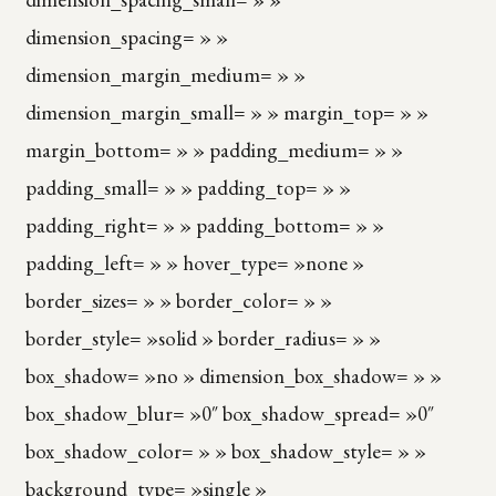
dimension_spacing= » »
dimension_margin_medium= » »
dimension_margin_small= » » margin_top= » »
margin_bottom= » » padding_medium= » »
padding_small= » » padding_top= » »
padding_right= » » padding_bottom= » »
padding_left= » » hover_type= »none »
border_sizes= » » border_color= » »
border_style= »solid » border_radius= » »
box_shadow= »no » dimension_box_shadow= » »
box_shadow_blur= »0″ box_shadow_spread= »0″
box_shadow_color= » » box_shadow_style= » »
background_type= »single »