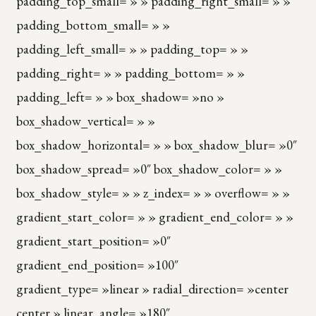
padding_top_small= » » padding_right_small= » »
padding_bottom_small= » »
padding_left_small= » » padding_top= » »
padding_right= » » padding_bottom= » »
padding_left= » » box_shadow= »no »
box_shadow_vertical= » »
box_shadow_horizontal= » » box_shadow_blur= »0″
box_shadow_spread= »0″ box_shadow_color= » »
box_shadow_style= » » z_index= » » overflow= » »
gradient_start_color= » » gradient_end_color= » »
gradient_start_position= »0″
gradient_end_position= »100″
gradient_type= »linear » radial_direction= »center
center » linear_angle= »180″