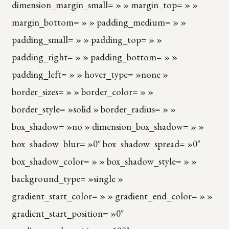
dimension_margin_small= » » margin_top= » »
margin_bottom= » » padding_medium= » »
padding_small= » » padding_top= » »
padding_right= » » padding_bottom= » »
padding_left= » » hover_type= »none »
border_sizes= » » border_color= » »
border_style= »solid » border_radius= » »
box_shadow= »no » dimension_box_shadow= » »
box_shadow_blur= »0″ box_shadow_spread= »0″
box_shadow_color= » » box_shadow_style= » »
background_type= »single »
gradient_start_color= » » gradient_end_color= » »
gradient_start_position= »0″