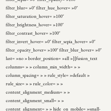
filter_blur= »0″ filter_hue_hover= »0″
filter_saturation_hover= »100″
filter_brightness_hover= »100″
filter_contrast_hover= »100″
filter_invert_hover= »0″ filter_sepia_hover= »0″
filter_opacity_hover= »100″ filter_blur_hover= »0″
last= »no » border_position= »all »][fusion_text
columns= » » column_min_width= » »
column_spacing= » » rule_style= »default »
rule_size= » » rule_color= » »
content_alignment_medium= » »
content_alignment_small= » »
content_alignment= » » hide_on_mobile= »small-