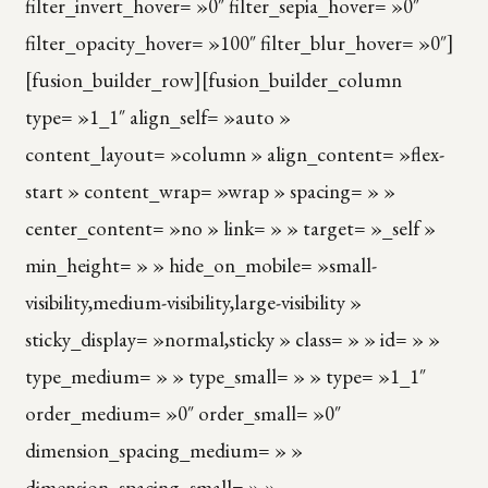
filter_invert_hover= »0″ filter_sepia_hover= »0″
filter_opacity_hover= »100″ filter_blur_hover= »0″]
[fusion_builder_row][fusion_builder_column
type= »1_1″ align_self= »auto »
content_layout= »column » align_content= »flex-
start » content_wrap= »wrap » spacing= » »
center_content= »no » link= » » target= »_self »
min_height= » » hide_on_mobile= »small-
visibility,medium-visibility,large-visibility »
sticky_display= »normal,sticky » class= » » id= » »
type_medium= » » type_small= » » type= »1_1″
order_medium= »0″ order_small= »0″
dimension_spacing_medium= » »
dimension_spacing_small= » »