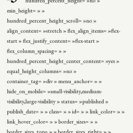
hundred_percent_height= »no »
min_height= » »
hundred_percent_height_scroll= »no »
align_content= »stretch » flex_align_items= »flex-
start » flex_justify_content= »flex-start »
flex_column_spacing= » »
hundred_percent_height_center_content= »yes »
equal_height_columns= »no »
container_tag= »div » menu_anchor= » »
hide_on_mobile= »small-visibility,medium-
visibility,large-visibility » status= »published »
publish_date= » » class= » » id= » » link_color= » »
link_hover_color= » » border_sizes= » »
border_sizes_top= » » border_sizes_right= » »