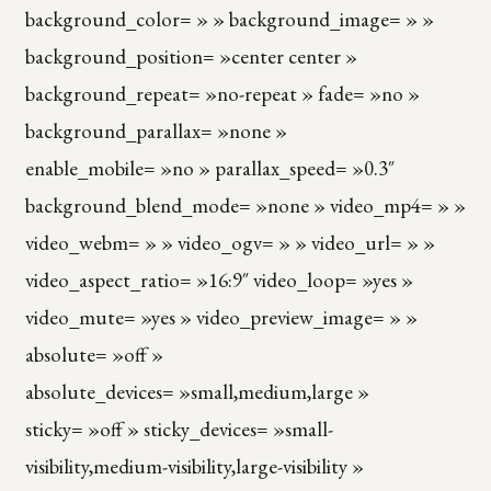
background_color= » » background_image= » »
background_position= »center center »
background_repeat= »no-repeat » fade= »no »
background_parallax= »none »
enable_mobile= »no » parallax_speed= »0.3″
background_blend_mode= »none » video_mp4= » »
video_webm= » » video_ogv= » » video_url= » »
video_aspect_ratio= »16:9″ video_loop= »yes »
video_mute= »yes » video_preview_image= » »
absolute= »off »
absolute_devices= »small,medium,large »
sticky= »off » sticky_devices= »small-
visibility,medium-visibility,large-visibility »