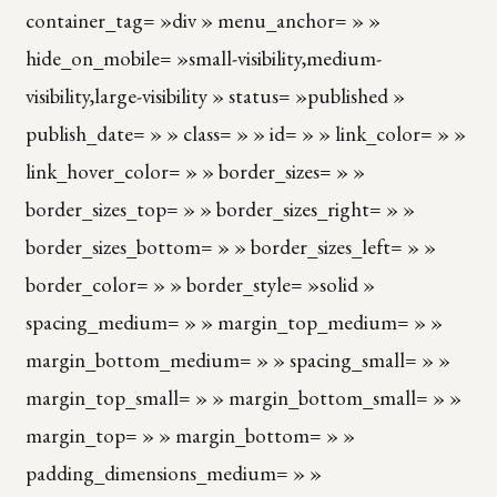
container_tag= »div » menu_anchor= » »
hide_on_mobile= »small-visibility,medium-
visibility,large-visibility » status= »published »
publish_date= » » class= » » id= » » link_color= » »
link_hover_color= » » border_sizes= » »
border_sizes_top= » » border_sizes_right= » »
border_sizes_bottom= » » border_sizes_left= » »
border_color= » » border_style= »solid »
spacing_medium= » » margin_top_medium= » »
margin_bottom_medium= » » spacing_small= » »
margin_top_small= » » margin_bottom_small= » »
margin_top= » » margin_bottom= » »
padding_dimensions_medium= » »