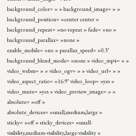
background_color= » » background_image= » »
background_position= »center center »
background_repeat= »no-repeat » fade= »no »
background_parallax= »none »
enable_mobile= »no » parallax_speed= »0.3″
background_blend_mode= »none » video_mp4= » »
video_webm= » » video_ogv= » » video_url= » »
video_aspect_ratio= »16:9″ video_loop= »yes »
video_mute= »yes » video_preview_image= » »
absolute= »off »
absolute_devices= »small,medium,large »
sticky= »off » sticky_devices= »small-
visibility,medium-visibility,large-visibility »