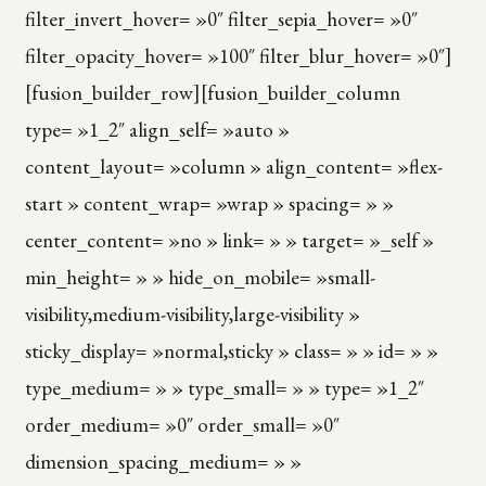
filter_invert_hover= »0″ filter_sepia_hover= »0″
filter_opacity_hover= »100″ filter_blur_hover= »0″]
[fusion_builder_row][fusion_builder_column
type= »1_2″ align_self= »auto »
content_layout= »column » align_content= »flex-
start » content_wrap= »wrap » spacing= » »
center_content= »no » link= » » target= »_self »
min_height= » » hide_on_mobile= »small-
visibility,medium-visibility,large-visibility »
sticky_display= »normal,sticky » class= » » id= » »
type_medium= » » type_small= » » type= »1_2″
order_medium= »0″ order_small= »0″
dimension_spacing_medium= » »