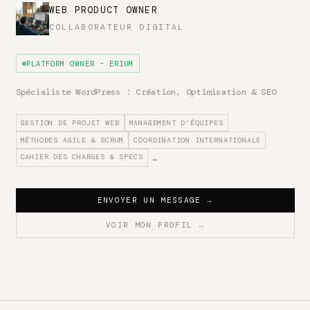
WEB PRODUCT OWNER
COLLABORATEUR DIGITAL
PLATFORM OWNER - ERIUM
Spécialiste WordPress : Création, Optimisation & SEO
GESTION DE PROJET WEB
MANAGEMENT D'ÉQUIPES
MÉTHODES AGILE & SCRUM
COORDINATION INTERNATIONALE
CAHIER DES CHARGES & SPECS
…
ENVOYER UN MESSAGE
→
VOIR MON PROFIL
→