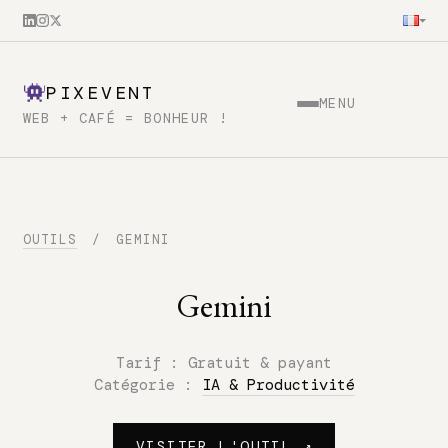
PIXEVENT
MENU
WEB + CAFÉ = BONHEUR !
OUTILS
/
GEMINI
Gemini
Tarif :
Gratuit & payant
Catégorie :
IA & Productivité
VISITER L'OUTIL ↗