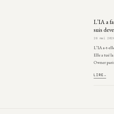
L’IA a f
suis dev
26 mai 202
L’IA a-t-el
Elle a tué 
Owner pari
LIRE