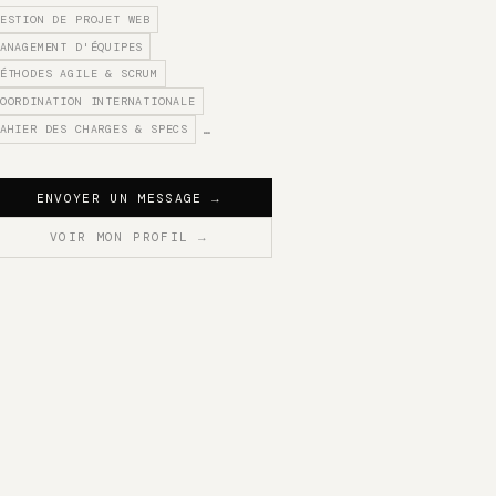
ESTION DE PROJET WEB
ANAGEMENT D'ÉQUIPES
ÉTHODES AGILE & SCRUM
OORDINATION INTERNATIONALE
AHIER DES CHARGES & SPECS
…
ENVOYER UN MESSAGE
→
VOIR MON PROFIL
→