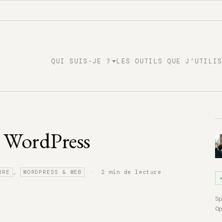
QUI SUIS-JE ?
LES OUTILS QUE J’UTILI
 WordPress
·
2 min de lecture
,
URE
WORDPRESS & WEB
S
O