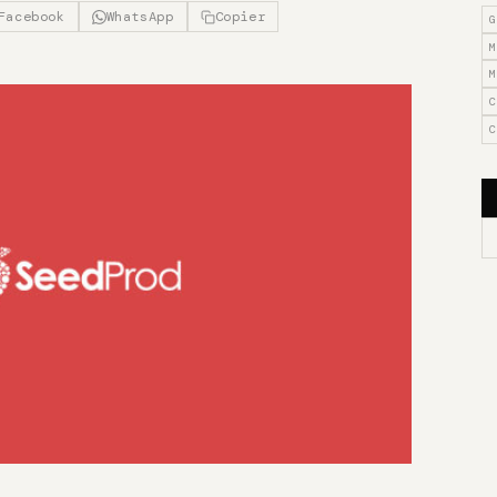
Facebook
WhatsApp
Copier
G
M
M
C
C