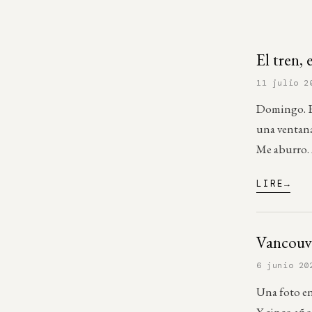
El tren, 
11 julio 2
Domingo. Es
una ventana
Me aburro.
LIRE
Vancouve
6 junio 20
Una foto e
Y cinco año