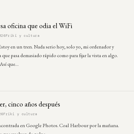
esa oficina que odia el WiFi
026
Friki y cultura
toy en un tren. Nada serio hoy, solo yo, mi ordenador y
 que pasa demasiado rápido como para fijar la vista en algo.
 Así que…
r, cinco años después
26
Friki y cultura
ncontrada en Google Photos. Coal Harbour por la mañana.
s que vuelven de golpe.