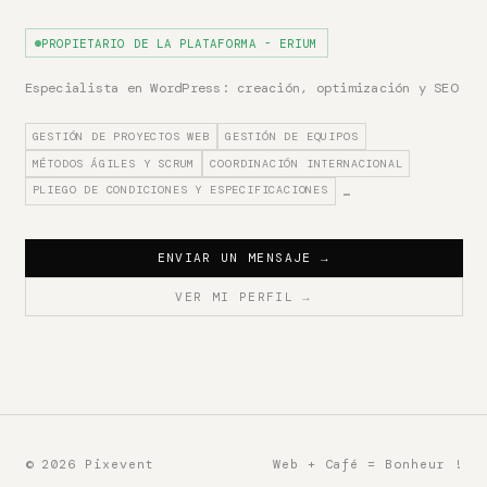
PROPIETARIO DE LA PLATAFORMA - ERIUM
Especialista en WordPress: creación, optimización y SEO
GESTIÓN DE PROYECTOS WEB
GESTIÓN DE EQUIPOS
MÉTODOS ÁGILES Y SCRUM
COORDINACIÓN INTERNACIONAL
PLIEGO DE CONDICIONES Y ESPECIFICACIONES
…
ENVIAR UN MENSAJE
→
VER MI PERFIL
→
© 2026 Pixevent
Web + Café = Bonheur !