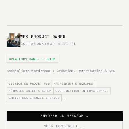
WEB PRODUCT OWNER
COLLABORATEUR DIGITAL
PLATFORM OWNER - ERIUM
Spécialiste WordPress : Création, Optimisation & SEO
GESTION DE PROJET WEB
MANAGEMENT D'ÉQUIPES
MÉTHODES AGILE & SCRUM
COORDINATION INTERNATIONALE
CAHIER DES CHARGES & SPECS
…
ENVOYER UN MESSAGE
→
VOIR MON PROFIL
→