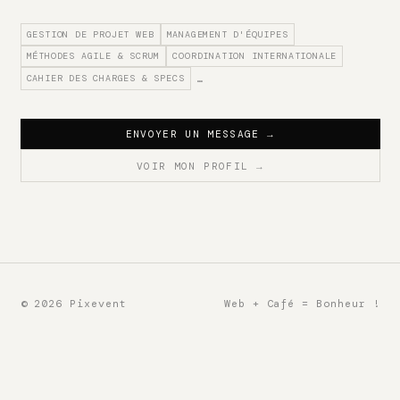
GESTION DE PROJET WEB
MANAGEMENT D'ÉQUIPES
MÉTHODES AGILE & SCRUM
COORDINATION INTERNATIONALE
CAHIER DES CHARGES & SPECS
…
ENVOYER UN MESSAGE
→
VOIR MON PROFIL
→
© 2026 Pixevent
Web + Café = Bonheur !