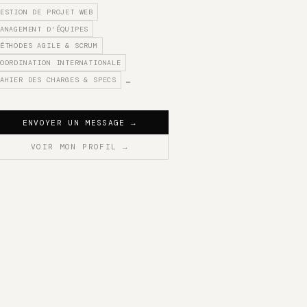
ESTION DE PROJET WEB
ANAGEMENT D'ÉQUIPES
ÉTHODES AGILE & SCRUM
OORDINATION INTERNATIONALE
AHIER DES CHARGES & SPECS
…
ENVOYER UN MESSAGE
→
VOIR MON PROFIL
→