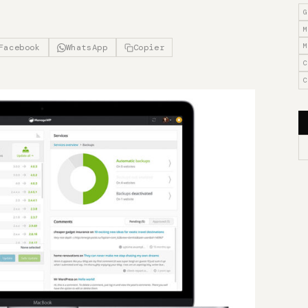
G
M
M
Facebook
WhatsApp
Copier
C
C