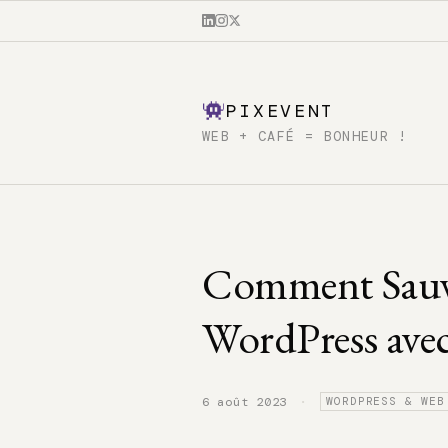
PIXEVENT
WEB + CAFÉ = BONHEUR !
Comment Sauve
WordPress av
·
6 août 2023
WORDPRESS & WEB