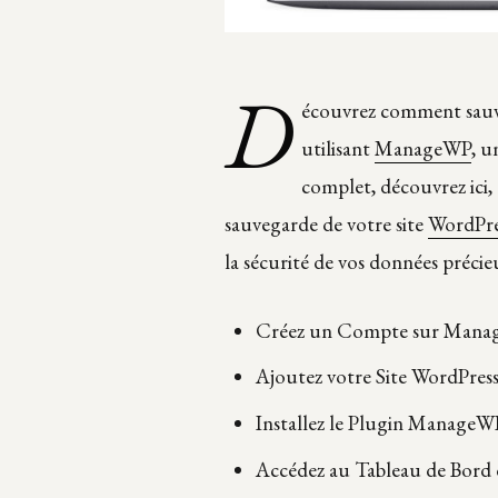
D
écouvrez comment sauve
utilisant
ManageWP
, u
complet, découvrez ici
sauvegarde de votre site
WordPre
la sécurité de vos données précie
Créez un Compte sur Man
Ajoutez votre Site WordPres
Installez le Plugin Manage
Accédez au Tableau de Bor