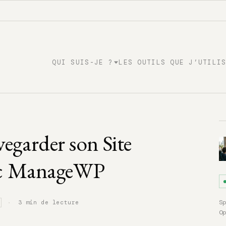
QUI SUIS-JE ?
LES OUTILS QUE J’UTILI
garder son Site
ec ManageWP
·
S
3 min de lecture
O