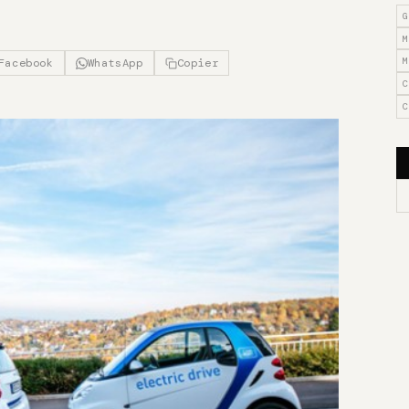
G
M
M
Facebook
WhatsApp
Copier
C
C