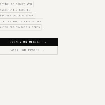
ESTION DE PROJET WEB
ANAGEMENT D'ÉQUIPES
ÉTHODES AGILE & SCRUM
OORDINATION INTERNATIONALE
AHIER DES CHARGES & SPECS
…
ENVOYER UN MESSAGE
→
VOIR MON PROFIL
→