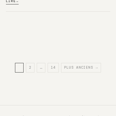
LIRE
1
2
…
14
PLUS ANCIENS →
PAGE
PAGE
PAGE
Pagination
des
publications