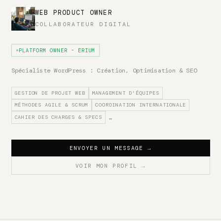
WEB PRODUCT OWNER
COLLABORATEUR DIGITAL
PLATFORM OWNER - ERIUM
Spécialiste WordPress : Création, Optimisation & SEO
GESTION DE PROJET WEB
MANAGEMENT D'ÉQUIPES
MÉTHODES AGILE & SCRUM
COORDINATION INTERNATIONALE
CAHIER DES CHARGES & SPECS
…
ENVOYER UN MESSAGE
→
VOIR MON PROFIL
→