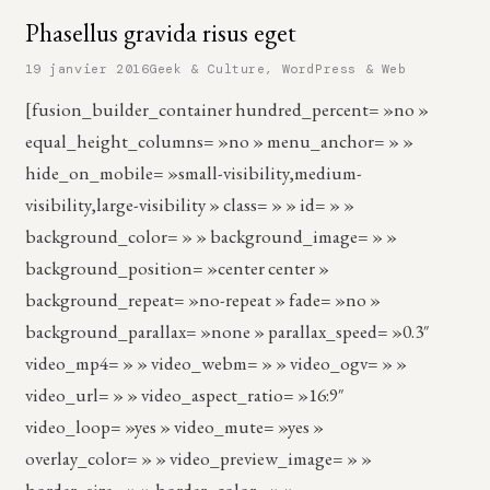
Phasellus gravida risus eget
19 janvier 2016
Geek & Culture
,
WordPress & Web
[fusion_builder_container hundred_percent= »no »
equal_height_columns= »no » menu_anchor= » »
hide_on_mobile= »small-visibility,medium-
visibility,large-visibility » class= » » id= » »
background_color= » » background_image= » »
background_position= »center center »
background_repeat= »no-repeat » fade= »no »
background_parallax= »none » parallax_speed= »0.3″
video_mp4= » » video_webm= » » video_ogv= » »
video_url= » » video_aspect_ratio= »16:9″
video_loop= »yes » video_mute= »yes »
overlay_color= » » video_preview_image= » »