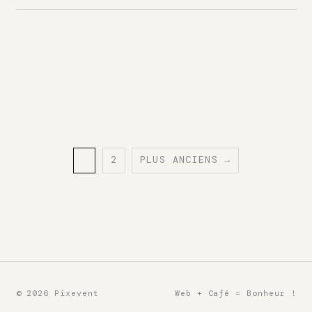
1
2
PLUS ANCIENS →
PAGE
PAGE
Pagination
des
publications
© 2026 Pixevent
Web + Café = Bonheur !