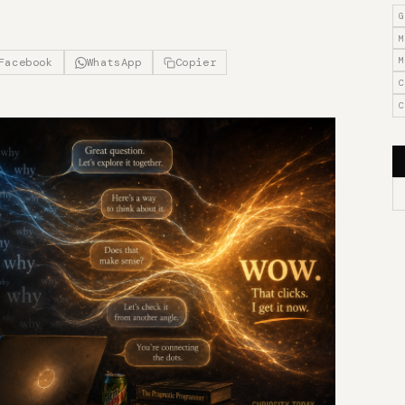
G
M
M
Facebook
WhatsApp
Copier
C
C