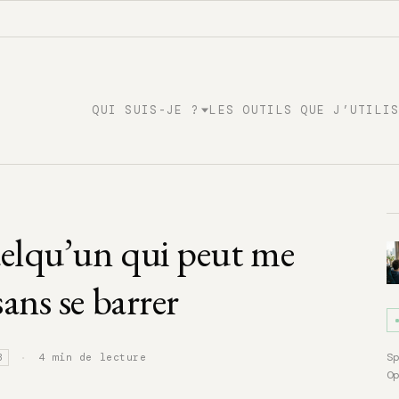
QUI SUIS-JE ?
LES OUTILS QUE J’UTILI
uelqu’un qui peut me
sans se barrer
·
S
4 min de lecture
B
O