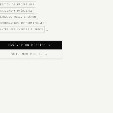
ESTION DE PROJET WEB
ANAGEMENT D'ÉQUIPES
ÉTHODES AGILE & SCRUM
OORDINATION INTERNATIONALE
AHIER DES CHARGES & SPECS
…
ENVOYER UN MESSAGE
→
VOIR MON PROFIL
→