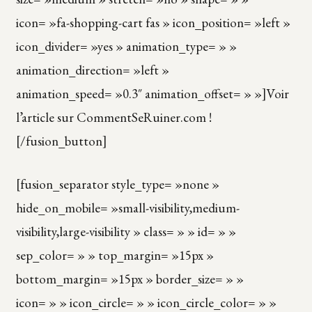
icon= »fa-shopping-cart fas » icon_position= »left »
icon_divider= »yes » animation_type= » »
animation_direction= »left »
animation_speed= »0.3″ animation_offset= » »]Voir
l’article sur CommentSeRuiner.com !
[/fusion_button]
[fusion_separator style_type= »none »
hide_on_mobile= »small-visibility,medium-
visibility,large-visibility » class= » » id= » »
sep_color= » » top_margin= »15px »
bottom_margin= »15px » border_size= » »
icon= » » icon_circle= » » icon_circle_color= » »