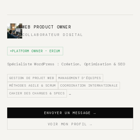
WEB PRODUCT OWNER
COLLABORATEUR DIGITAL
PLATFORM OWNER - ERIUM
Spécialiste WordPress : Création, Optimisation & SEO
GESTION DE PROJET WEB
MANAGEMENT D'ÉQUIPES
MÉTHODES AGILE & SCRUM
COORDINATION INTERNATIONALE
CAHIER DES CHARGES & SPECS
…
ENVOYER UN MESSAGE
→
VOIR MON PROFIL
→