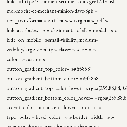
link= »https://commentseruiner.com/geek/cle-usb-
moi-moche-et-mechant-minion-dave-8gb »
text_transform= » » title= » » target= »_self »
link_attributes= » » alignment= »left » modal= » »
hide_on_mobile= »small-visibility,medium-
visibility,large-visibility » class= » » id= » »
color= »custom »
button_gradient_top_color= »#ff5858″
button_gradient_bottom_color= »#ff5858″
button_gradient_top_color_hover= »rgba(255,88,88,0.6
button_gradient_bottom_color_hover= »rgba(255,88,88
accent_color= » » accent_hover_color= » »
type= »flat » bevel_color= » » border_width= » »
size= »medium » stretch= »no » shape= » »