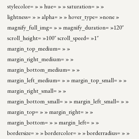
stylecolor= » » hue= » » saturation= » »
lightness= » » alpha= » » hover_type= »none »
magnify_full_img= » » magnify_duration= »120″
scroll_height= »100″ scroll_speed= »1″
margin_top_medium= » »
margin_right_medium= » »
margin_bottom_medium= » »
margin_left_medium= » » margin_top_small= » »
margin_right_small= » »
margin_bottom_small= » » margin_left_small= » »
margin_top= » » margin_right= » »
margin_bottom= » » margin_left= » »
bordersize= » » bordercolor= » » borderradius= » »