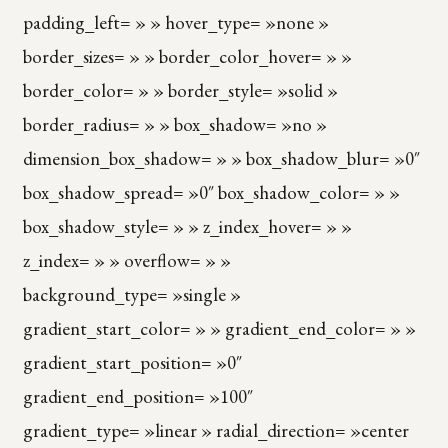
padding_left= » » hover_type= »none »
border_sizes= » » border_color_hover= » »
border_color= » » border_style= »solid »
border_radius= » » box_shadow= »no »
dimension_box_shadow= » » box_shadow_blur= »0″
box_shadow_spread= »0″ box_shadow_color= » »
box_shadow_style= » » z_index_hover= » »
z_index= » » overflow= » »
background_type= »single »
gradient_start_color= » » gradient_end_color= » »
gradient_start_position= »0″
gradient_end_position= »100″
gradient_type= »linear » radial_direction= »center