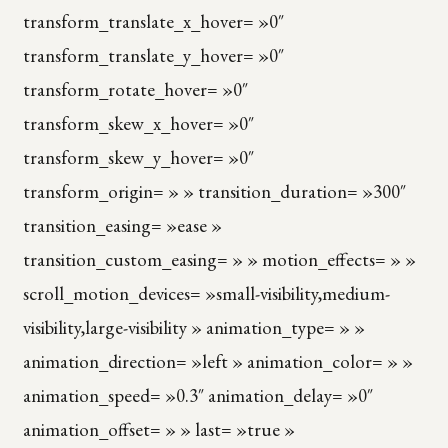
transform_translate_x_hover= »0″
transform_translate_y_hover= »0″
transform_rotate_hover= »0″
transform_skew_x_hover= »0″
transform_skew_y_hover= »0″
transform_origin= » » transition_duration= »300″
transition_easing= »ease »
transition_custom_easing= » » motion_effects= » »
scroll_motion_devices= »small-visibility,medium-
visibility,large-visibility » animation_type= » »
animation_direction= »left » animation_color= » »
animation_speed= »0.3″ animation_delay= »0″
animation_offset= » » last= »true »