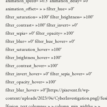
animation_speed= »0.3″ animation_delay= »0″
animation_offset= » » filter_hue= »0″
filter_saturation= »100″ filter_brightness= »100″
filter_contrast= »100″ filter_invert= »0″
filter_sepia= »0″ filter_opacity= »100″
filter_blur= »0″ filter_hue_hover= »0″
filter_saturation_hover= »100″
filter_brightness_hover= »100″
filter_contrast_hover= »100″
filter_invert_hover= »0″ filter_sepia_hover= »0″
filter_opacity_hover= »100″
filter_blur_hover= »0″]https://pixevent.fr/wp-
content/uploads/2023/04/CyberInvestigation.png[/fus
[fusion_text columns= » » column_min_width= » »