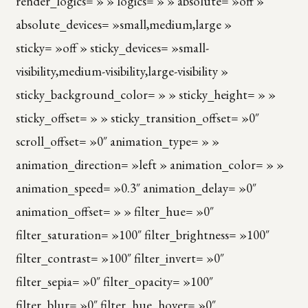
render_logics= » » logics= » » absolute= »off »
absolute_devices= »small,medium,large »
sticky= »off » sticky_devices= »small-
visibility,medium-visibility,large-visibility »
sticky_background_color= » » sticky_height= » »
sticky_offset= » » sticky_transition_offset= »0″
scroll_offset= »0″ animation_type= » »
animation_direction= »left » animation_color= » »
animation_speed= »0.3″ animation_delay= »0″
animation_offset= » » filter_hue= »0″
filter_saturation= »100″ filter_brightness= »100″
filter_contrast= »100″ filter_invert= »0″
filter_sepia= »0″ filter_opacity= »100″
filter_blur= »0″ filter_hue_hover= »0″