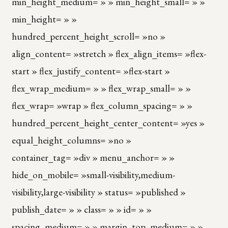
min_height_medium= » » min_height_small= » »
min_height= » »
hundred_percent_height_scroll= »no »
align_content= »stretch » flex_align_items= »flex-
start » flex_justify_content= »flex-start »
flex_wrap_medium= » » flex_wrap_small= » »
flex_wrap= »wrap » flex_column_spacing= » »
hundred_percent_height_center_content= »yes »
equal_height_columns= »no »
container_tag= »div » menu_anchor= » »
hide_on_mobile= »small-visibility,medium-
visibility,large-visibility » status= »published »
publish_date= » » class= » » id= » »
spacing_medium= » » margin_top_medium= » »