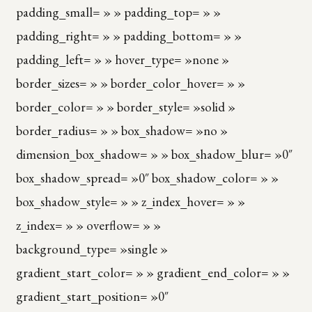
padding_small= » » padding_top= » »
padding_right= » » padding_bottom= » »
padding_left= » » hover_type= »none »
border_sizes= » » border_color_hover= » »
border_color= » » border_style= »solid »
border_radius= » » box_shadow= »no »
dimension_box_shadow= » » box_shadow_blur= »0″
box_shadow_spread= »0″ box_shadow_color= » »
box_shadow_style= » » z_index_hover= » »
z_index= » » overflow= » »
background_type= »single »
gradient_start_color= » » gradient_end_color= » »
gradient_start_position= »0″