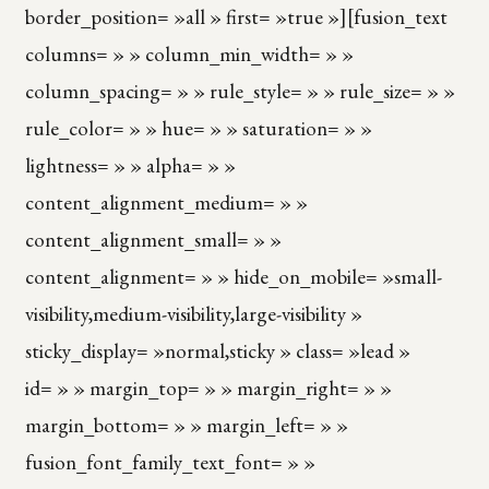
border_position= »all » first= »true »][fusion_text
columns= » » column_min_width= » »
column_spacing= » » rule_style= » » rule_size= » »
rule_color= » » hue= » » saturation= » »
lightness= » » alpha= » »
content_alignment_medium= » »
content_alignment_small= » »
content_alignment= » » hide_on_mobile= »small-
visibility,medium-visibility,large-visibility »
sticky_display= »normal,sticky » class= »lead »
id= » » margin_top= » » margin_right= » »
margin_bottom= » » margin_left= » »
fusion_font_family_text_font= » »