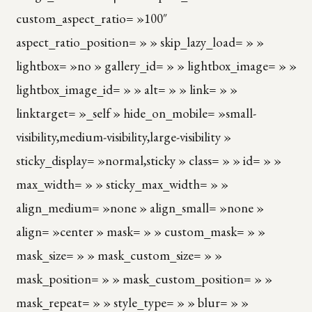
custom_aspect_ratio= »100″
aspect_ratio_position= » » skip_lazy_load= » »
lightbox= »no » gallery_id= » » lightbox_image= » »
lightbox_image_id= » » alt= » » link= » »
linktarget= »_self » hide_on_mobile= »small-
visibility,medium-visibility,large-visibility »
sticky_display= »normal,sticky » class= » » id= » »
max_width= » » sticky_max_width= » »
align_medium= »none » align_small= »none »
align= »center » mask= » » custom_mask= » »
mask_size= » » mask_custom_size= » »
mask_position= » » mask_custom_position= » »
mask_repeat= » » style_type= » » blur= » »