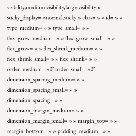
visibility,medium-visibility,large-visibility »
sticky_display= »normal,sticky » class= » » id= » »
type_medium= » » type_small= » »
flex_grow_medium= » » flex_grow_small= » »
flex_grow= » » flex_shrink_medium= » »
flex_shrink_small= » » flex_shrink= » »
order_medium= »0″ order_small= »0″
dimension_spacing_medium= » »
dimension_spacing_small= » »
dimension_spacing= » »
dimension_margin_medium= » »
dimension_margin_small= » » margin_top= » »
margin_bottom= » » padding_medium= » »