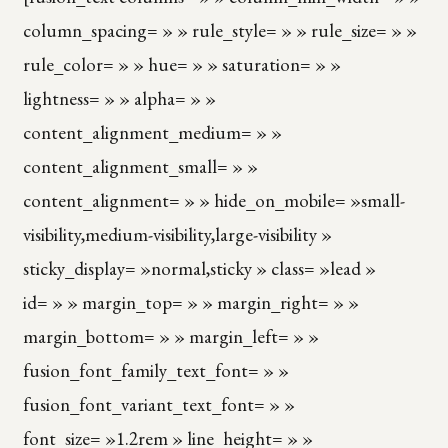
column_spacing= » » rule_style= » » rule_size= » »
rule_color= » » hue= » » saturation= » »
lightness= » » alpha= » »
content_alignment_medium= » »
content_alignment_small= » »
content_alignment= » » hide_on_mobile= »small-
visibility,medium-visibility,large-visibility »
sticky_display= »normal,sticky » class= »lead »
id= » » margin_top= » » margin_right= » »
margin_bottom= » » margin_left= » »
fusion_font_family_text_font= » »
fusion_font_variant_text_font= » »
font_size= »1.2rem » line_height= » »