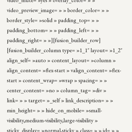
video_mute= »yes » overlay_color= » »
video_preview_image= » » border_color= » »
border_style= »solid » padding_top= » »
padding_bottom= » » padding_left= » »
padding_right= » »][fusion_builder_row]
[fusion_builder_column type= »1_1″ layout= »1_2″
align_self= »auto » content_layout= »column »
align_content= »flex-start » valign_content= »flex-
start » content_wrap= »wrap » spacing= » »
center_content= »no » column_tag= »div »
link= » » target= »_self » link_description= » »
min_height= » » hide_on_mobile= »small-
visibility,medium-visibility,large-visibility »
sticky_display= »normal,sticky » class= » » id= » »