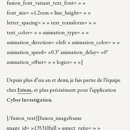
fusion_font_variant_text_font= » »
font_size= »1.2rem » line_height= » »
letter_spacing= » » text_transform= » »
text_color= » » animation_type= » »
animation_direction= »left » animation_color= » »
animation_speed= »0.3″ animation_delay= »0″
animation_offset= » » logics= » »]
Depuis plus d’un an et demi, je fais partie de l’équipe
chez
Erium
, et plus précisément pour l’application
Cyber Investigation
.
[/fusion_text][fusion_imageframe
image_id= »13531|full » aspect_ratio= » »