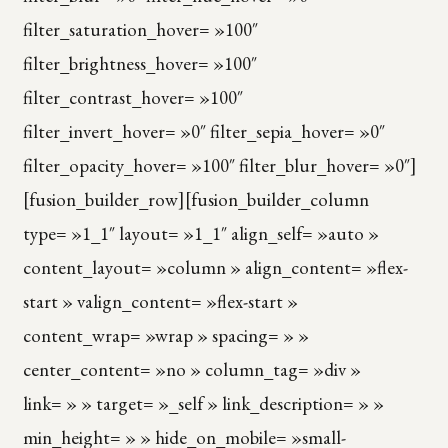
filter_saturation_hover= »100″
filter_brightness_hover= »100″
filter_contrast_hover= »100″
filter_invert_hover= »0″ filter_sepia_hover= »0″
filter_opacity_hover= »100″ filter_blur_hover= »0″]
[fusion_builder_row][fusion_builder_column
type= »1_1″ layout= »1_1″ align_self= »auto »
content_layout= »column » align_content= »flex-
start » valign_content= »flex-start »
content_wrap= »wrap » spacing= » »
center_content= »no » column_tag= »div »
link= » » target= »_self » link_description= » »
min_height= » » hide_on_mobile= »small-