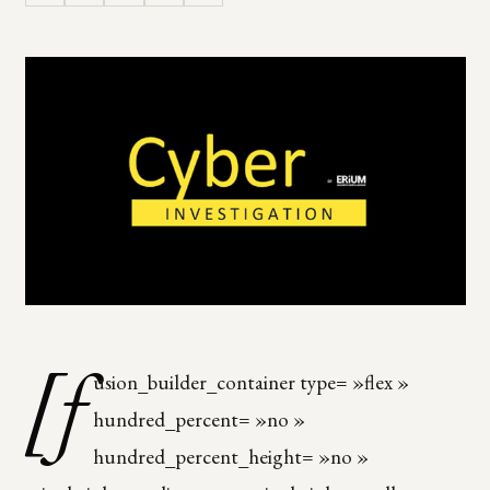
[f
usion_builder_container type= »flex »
hundred_percent= »no »
hundred_percent_height= »no »