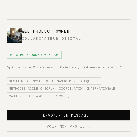
WEB PRODUCT OWNER
COLLABORATEUR DIGITAL
PLATFORM OWNER - ERIUM
Spécialiste WordPress : Création, Optimisation & SEO
GESTION DE PROJET WEB
MANAGEMENT D'ÉQUIPES
MÉTHODES AGILE & SCRUM
COORDINATION INTERNATIONALE
CAHIER DES CHARGES & SPECS
…
ENVOYER UN MESSAGE
→
VOIR MON PROFIL
→