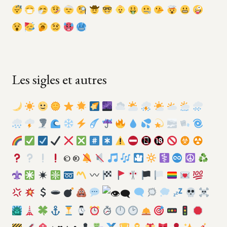
Les sigles et autres
©️
®️