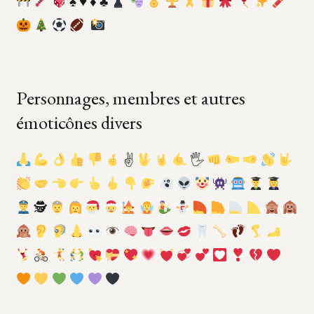
♠️
♥️
♦️
♣️
Personnages, membres et autres
émoticônes divers
✌
🖐
‍ 🕵
‍
‍
‍
‍