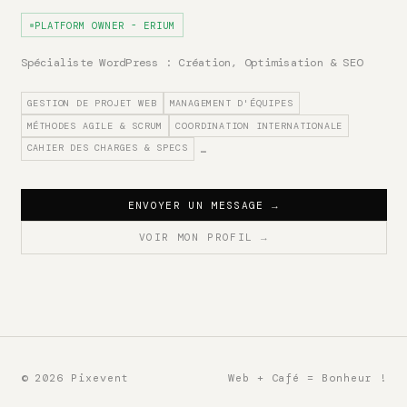
PLATFORM OWNER - ERIUM
Spécialiste WordPress : Création, Optimisation & SEO
GESTION DE PROJET WEB
MANAGEMENT D'ÉQUIPES
MÉTHODES AGILE & SCRUM
COORDINATION INTERNATIONALE
CAHIER DES CHARGES & SPECS
…
ENVOYER UN MESSAGE
→
VOIR MON PROFIL
→
© 2026 Pixevent
Web + Café = Bonheur !