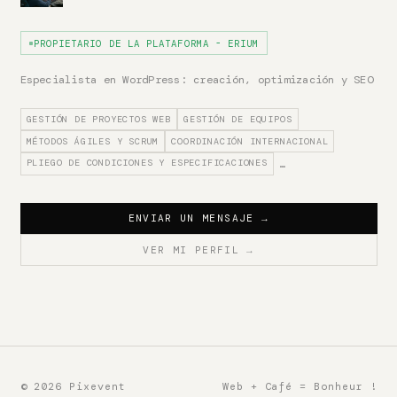
PROPIETARIO DE LA PLATAFORMA - ERIUM
Especialista en WordPress: creación, optimización y SEO
GESTIÓN DE PROYECTOS WEB
GESTIÓN DE EQUIPOS
MÉTODOS ÁGILES Y SCRUM
COORDINACIÓN INTERNACIONAL
PLIEGO DE CONDICIONES Y ESPECIFICACIONES
…
ENVIAR UN MENSAJE
→
VER MI PERFIL
→
© 2026 Pixevent
Web + Café = Bonheur !