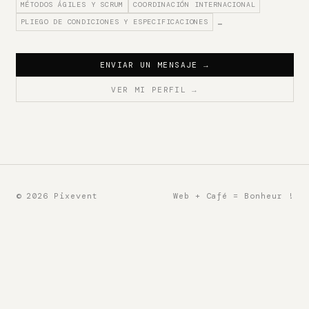
MÉTODOS ÁGILES Y SCRUM
COORDINACIÓN INTERNACIONAL
PLIEGO DE CONDICIONES Y ESPECIFICACIONES
…
ENVIAR UN MENSAJE
→
VER MI PERFIL
→
© 2026 Pixevent
Web + Café = Bonheur !