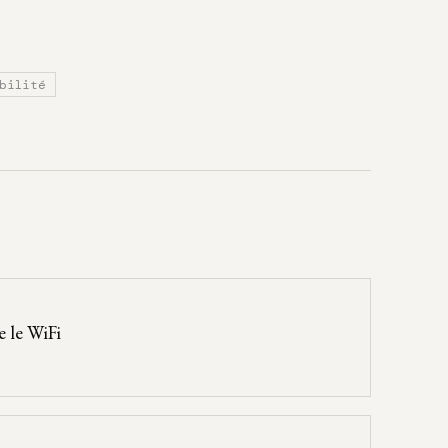
bilité
e le WiFi