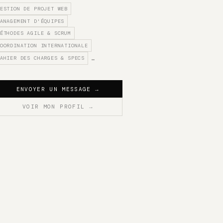
ESTION DE PROJET WEB
ANAGEMENT D'ÉQUIPES
ÉTHODES AGILE & SCRUM
OORDINATION INTERNATIONALE
AHIER DES CHARGES & SPECS
…
ENVOYER UN MESSAGE
→
VOIR MON PROFIL
→