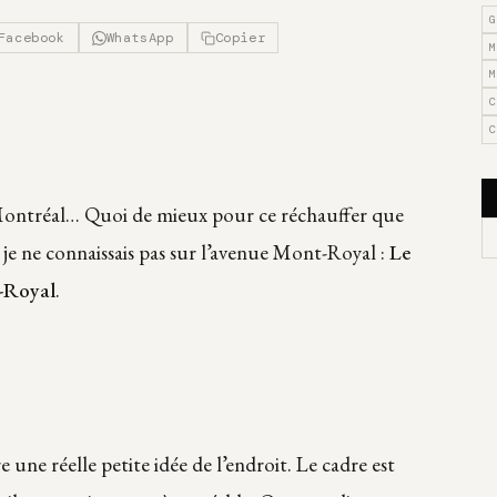
G
Facebook
WhatsApp
Copier
M
M
C
C
à Montréal… Quoi de mieux pour ce réchauffer que
 je ne connaissais pas sur l’avenue Mont-Royal :
Le
-Royal
.
re une réelle petite idée de l’endroit. Le cadre est