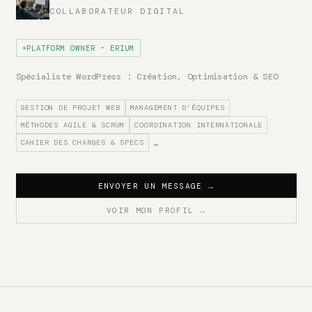
COLLABORATEUR DIGITAL
PLATFORM OWNER - ERIUM
Spécialiste WordPress : Création, Optimisation & SEO
GESTION DE PROJET WEB
MANAGEMENT D'ÉQUIPES
MÉTHODES AGILE & SCRUM
COORDINATION INTERNATIONALE
CAHIER DES CHARGES & SPECS
…
ENVOYER UN MESSAGE
→
VOIR MON PROFIL
→