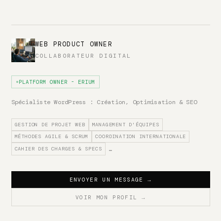
WEB PRODUCT OWNER
COLLABORATEUR DIGITAL
PLATFORM OWNER - ERIUM
Spécialiste WordPress : Création, Optimisation & SEO
GESTION DE PROJET WEB
MANAGEMENT D'ÉQUIPES
MÉTHODES AGILE & SCRUM
COORDINATION INTERNATIONALE
CAHIER DES CHARGES & SPECS
…
ENVOYER UN MESSAGE
→
VOIR MON PROFIL
→