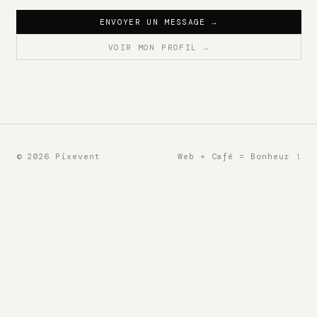
ENVOYER UN MESSAGE
→
VOIR MON PROFIL
→
© 2026 Pixevent
Web + Café = Bonheur !