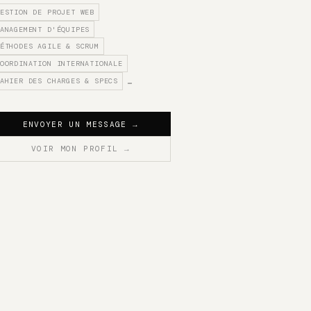
ESTION DE PROJET WEB
ANAGEMENT D'ÉQUIPES
ÉTHODES AGILE & SCRUM
OORDINATION INTERNATIONALE
AHIER DES CHARGES & SPECS
…
ENVOYER UN MESSAGE
→
VOIR MON PROFIL
→