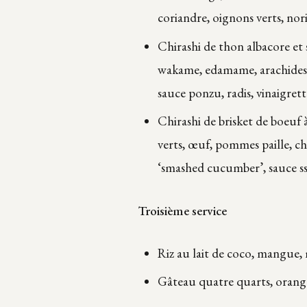
coriandre, oignons verts, nor
Chirashi de thon albacore et
wakame, edamame, arachides s
sauce ponzu, radis, vinaigret
Chirashi de brisket de boeuf 
verts, œuf, pommes paille, c
‘smashed cucumber’, sauce ss
Troisième service
Riz au lait de coco, mangue
Gâteau quatre quarts, orange