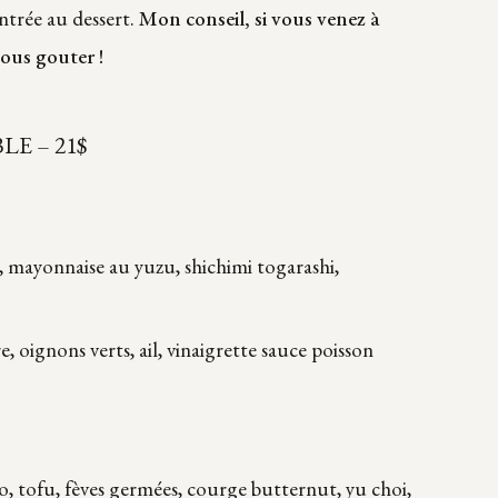
entrée au dessert.
Mon conseil, si vous venez à
vous gouter !
BLE – 21$
 mayonnaise au yuzu, shichimi togarashi,
oignons verts, ail, vinaigrette sauce poisson
, tofu, fèves germées, courge butternut, yu choi,