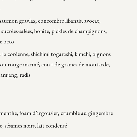
i
 saumon gravlax, concombre libanais, avocat,
ucrées-salées, bonite, pickles de champignons,
te octo
à la coréenne, shichimi togarashi, kimchi, oignons
hou rouge mariné, con t de graines de moutarde,
amjang, radis
, menthe, foam d’argousier, crumble au gingembre
, sésames noirs, lait condensé