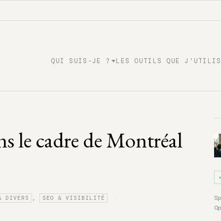
QUI SUIS-JE ?
LES OUTILS QUE J’UTILI
s le cadre de Montréal
·
S
,
& DIVERS
SEO & VISIBILITÉ
O