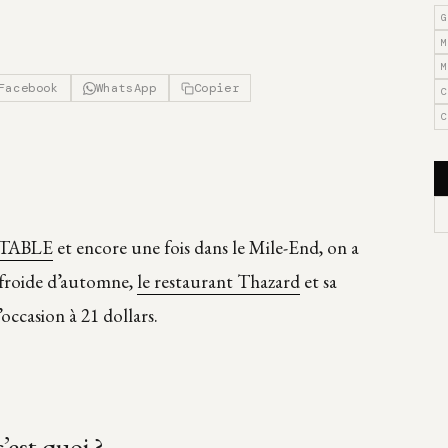
G
M
M
Facebook
WhatsApp
Copier
C
C
TABLE
et encore une fois dans le Mile-End, on a
 froide d’automne,
le restaurant Thazard
et sa
occasion à 21 dollars.
’est quoi ?