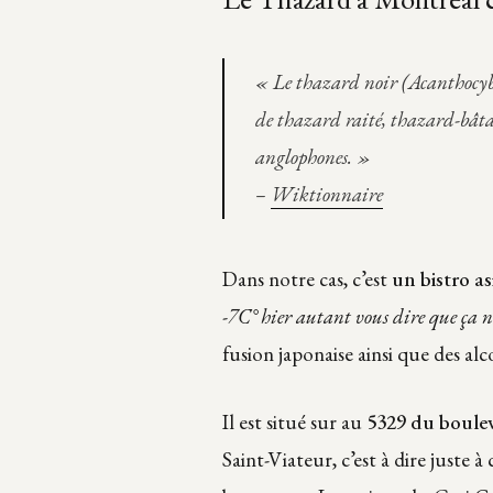
« Le
thazard
noir (Acanthocyb
de
thazard
raité,
thazard
-bât
anglophones. »
–
Wiktionnaire
Dans notre cas, c’est
un bistro as
-7C° hier autant vous dire que ça n’
fusion japonaise ainsi que des alco
Il est situé sur au
5329 du boule
Saint-Viateur, c’est à dire juste 