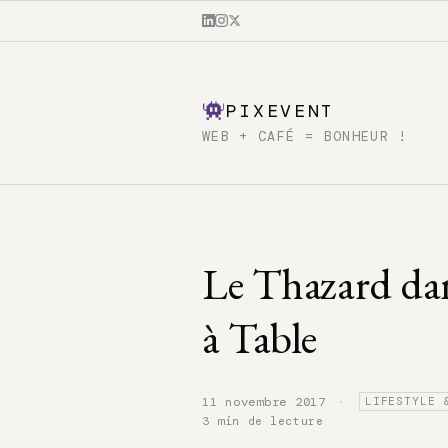
PIXEVENT
WEB + CAFÉ = BONHEUR !
Le Thazard dan
à Table
·
11 novembre 2017
LIFESTYLE 
3 min de lecture