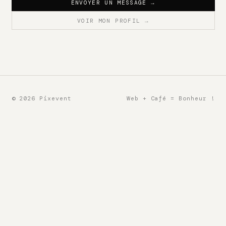
ENVOYER UN MESSAGE
→
VOIR MON PROFIL
→
© 2026 Pixevent
Web + Café = Bonheur !