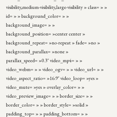
visibility,medium-visibility,large-visibility » class= » »
id= » » background_color= » »
background_image= » »
background_position= »center center »
background_repeat= »no-repeat » fade= »no »
background_parallax= »none »
parallax_speed= »0.3″ video_mp4= » »
video_webm= » » video_ogv= » » video_url= » »
video_aspect_ratio= »16:9″ video_loop= »yes »
video_mute= »yes » overlay_color= » »
video_preview_image= » » border_size= » »
border_color= » » border_style= »solid »
padding_top= » » padding_bottom= » »