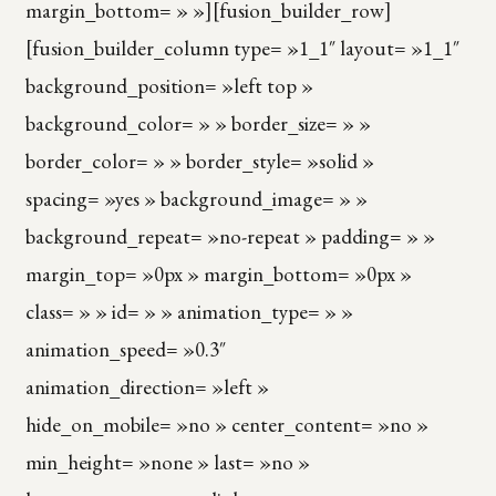
margin_bottom= » »][fusion_builder_row]
[fusion_builder_column type= »1_1″ layout= »1_1″
background_position= »left top »
background_color= » » border_size= » »
border_color= » » border_style= »solid »
spacing= »yes » background_image= » »
background_repeat= »no-repeat » padding= » »
margin_top= »0px » margin_bottom= »0px »
class= » » id= » » animation_type= » »
animation_speed= »0.3″
animation_direction= »left »
hide_on_mobile= »no » center_content= »no »
min_height= »none » last= »no »