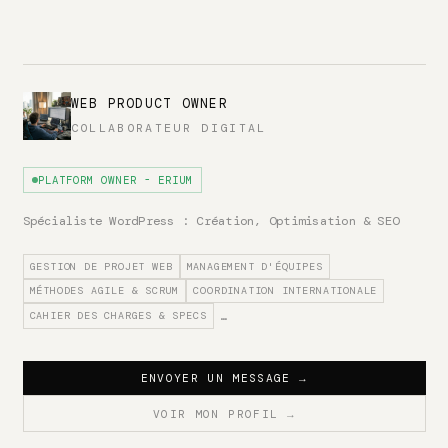
WEB PRODUCT OWNER
COLLABORATEUR DIGITAL
PLATFORM OWNER - ERIUM
Spécialiste WordPress : Création, Optimisation & SEO
GESTION DE PROJET WEB
MANAGEMENT D'ÉQUIPES
MÉTHODES AGILE & SCRUM
COORDINATION INTERNATIONALE
CAHIER DES CHARGES & SPECS
…
ENVOYER UN MESSAGE
→
VOIR MON PROFIL
→