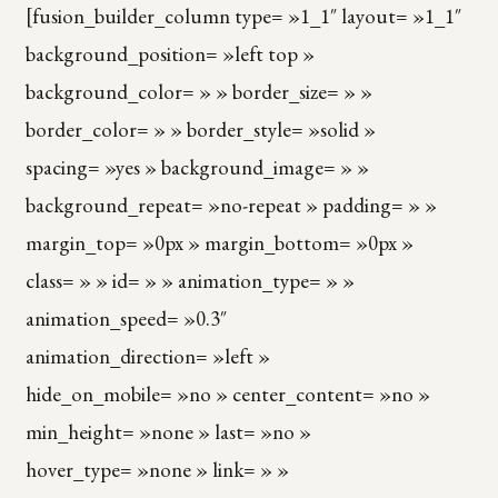
[fusion_builder_column type= »1_1″ layout= »1_1″
background_position= »left top »
background_color= » » border_size= » »
border_color= » » border_style= »solid »
spacing= »yes » background_image= » »
background_repeat= »no-repeat » padding= » »
margin_top= »0px » margin_bottom= »0px »
class= » » id= » » animation_type= » »
animation_speed= »0.3″
animation_direction= »left »
hide_on_mobile= »no » center_content= »no »
min_height= »none » last= »no »
hover_type= »none » link= » »