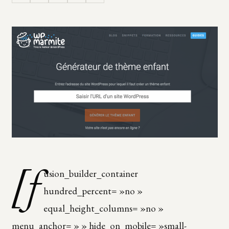
[f
usion_builder_container
hundred_percent= »no »
equal_height_columns= »no »
menu_anchor= » » hide_on_mobile= »small-