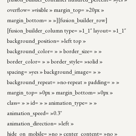
overflow= »visible » margin_top= »20px »
margin_bottom= » »][fusion_builder_row]
[fusion_builder_column type= »1_1″ layout= »1_1″
background_position= »left top »
background_color= » » border_size= » »
border_color= » » border_style= »solid »
spacing= »yes » background_image= » »
background_repeat= »no-repeat » padding= » »
margin_top= »0px » margin_bottom= »0px »
class= » » id= » » animation_type= » »
animation_speed= »0.3″
animation_direction= »left »
hide_on_mobile= »no » center_content= »no »