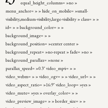
equal_height_columns= »no »
menu_anchor= » » hide_on_mobile= »small-
visibility,medium-visibility,large-visibility » class= » »
id= » » background_color= » »
background_image= » »
background_position= »center center »
background_repeat= »no-repeat » fade= »no »
background_parallax= »none »
parallax_speed= »0.3″ video_mp4= » »
video_webm= » » video_ogv= » » video_url= » »
video_aspect_ratio= »16:9″ video_loop= »yes »
video_mute= »yes » overlay_color= » »
video_preview_image= » » border_size= » »