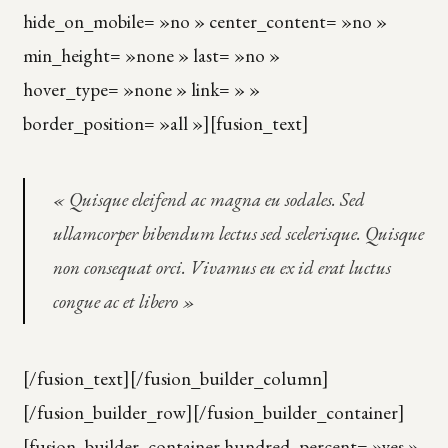
hide_on_mobile= »no » center_content= »no »
min_height= »none » last= »no »
hover_type= »none » link= » »
border_position= »all »][fusion_text]
« Quisque eleifend ac magna eu sodales. Sed
ullamcorper bibendum lectus sed scelerisque. Quisque
non consequat orci. Vivamus eu ex id erat luctus
congue ac et libero »
[/fusion_text][/fusion_builder_column]
[/fusion_builder_row][/fusion_builder_container]
[fusion_builder_container hundred_percent= »yes »