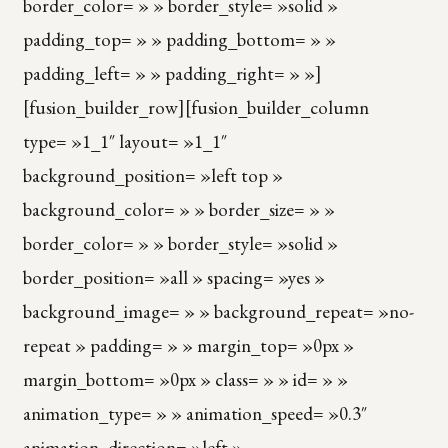
border_color= » » border_style= »solid »
padding_top= » » padding_bottom= » »
padding_left= » » padding_right= » »]
[fusion_builder_row][fusion_builder_column
type= »1_1″ layout= »1_1″
background_position= »left top »
background_color= » » border_size= » »
border_color= » » border_style= »solid »
border_position= »all » spacing= »yes »
background_image= » » background_repeat= »no-
repeat » padding= » » margin_top= »0px »
margin_bottom= »0px » class= » » id= » »
animation_type= » » animation_speed= »0.3″
animation_direction= »left »