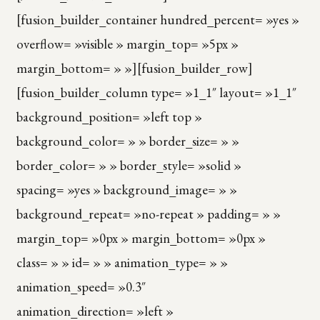
[fusion_builder_container hundred_percent= »yes »
overflow= »visible » margin_top= »5px »
margin_bottom= » »][fusion_builder_row]
[fusion_builder_column type= »1_1″ layout= »1_1″
background_position= »left top »
background_color= » » border_size= » »
border_color= » » border_style= »solid »
spacing= »yes » background_image= » »
background_repeat= »no-repeat » padding= » »
margin_top= »0px » margin_bottom= »0px »
class= » » id= » » animation_type= » »
animation_speed= »0.3″
animation_direction= »left »