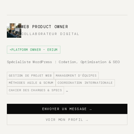
WEB PRODUCT OWNER
COLLABORATEUR DIGITAL
PLATFORM OWNER - ERIUM
Spécialiste WordPress : Création, Optimisation & SEO
GESTION DE PROJET WEB
MANAGEMENT D'ÉQUIPES
MÉTHODES AGILE & SCRUM
COORDINATION INTERNATIONALE
CAHIER DES CHARGES & SPECS
…
ENVOYER UN MESSAGE
→
VOIR MON PROFIL
→