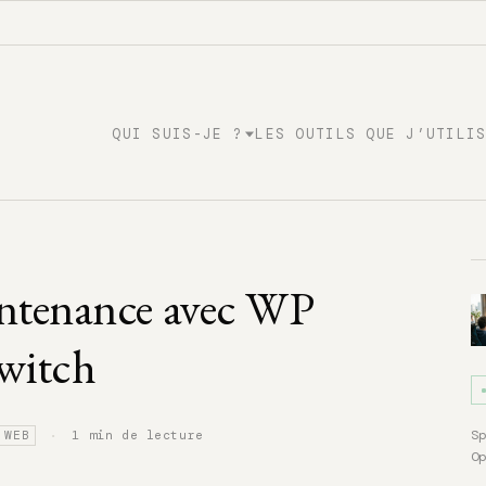
QUI SUIS-JE ?
LES OUTILS QUE J’UTILI
intenance avec WP
witch
·
S
1 min de lecture
 WEB
O