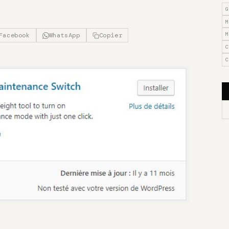
G
M
M
Facebook
WhatsApp
Copier
C
C